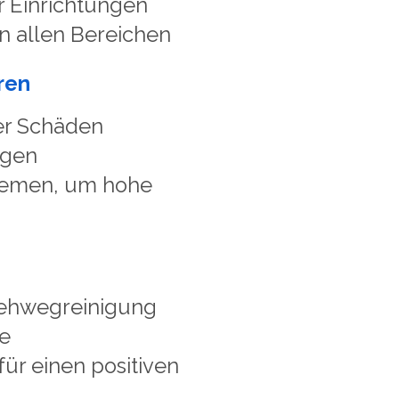
 Einrichtungen
n allen Bereichen
ren
er Schäden
agen
lemen, um hohe
ehwegreinigung
e
ür einen positiven