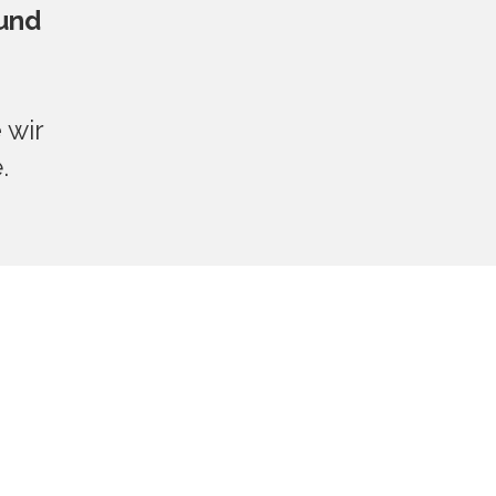
und
e
wir
.