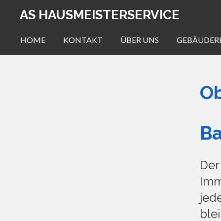
Zum
AS HAUSMEISTERSERVICE
Hauptinhalt
springen
HOME
KONTAKT
ÜBER UNS
GEBÄUDER
Ob
B
De
Imm
jede
ble