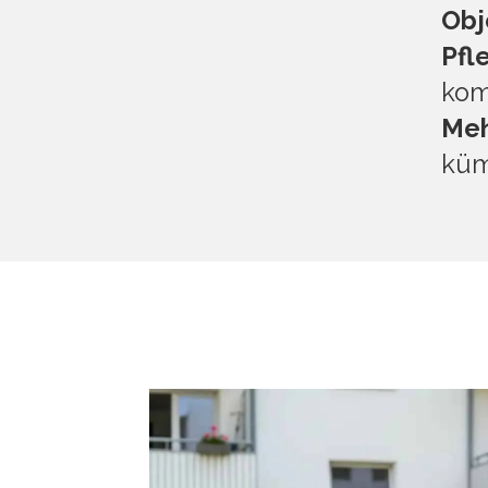
Obj
Pfl
kom
Meh
küm